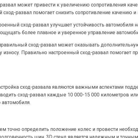
-развал может привести к увеличению сопротивления каче
й сход-развал помогает снизить сопротивление качению и
троенный сход-развал улучшает устойчивость автомобиля н
 ощущать более плавное и уверенное управление автомоб
еправильный сход-развал может оказывать дополнительную 
 износу. Правильно настроенный сход-развал помогает пр
 настройка сход-развала являются важными аспектами по
оводить сход-развал каждые 10 000-15 000 километров ил
 автомобиля.
ем точно определить положение колес и провести необхо
долговечность шин.
3D стенд является надежным и точным