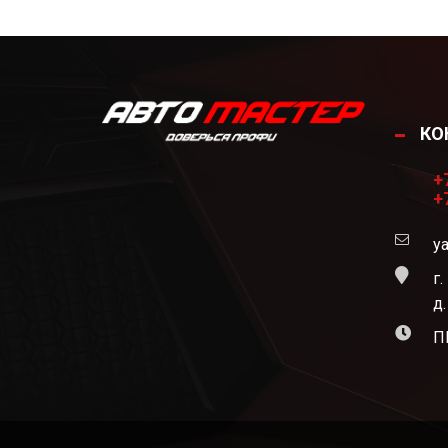
КО
+
+
ya
г.
д
ПН