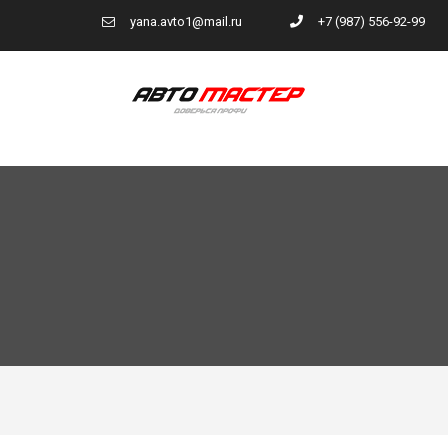
yana.avto1@mail.ru
+7 (987) 556-92-99