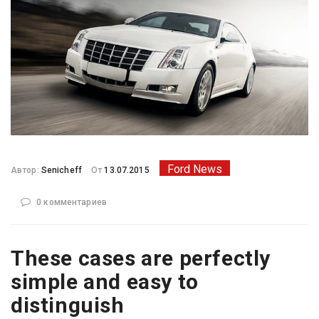
Ford News
Автор:
Senicheff
От
13.07.2015
0 комментариев
These cases are perfectly
simple and easy to
distinguish